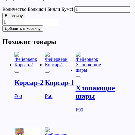
Количество Большой Билли Бумс!
В корзину
Добавить в корзину
Похожие товары
Корсар-2
Корсар-1
Хлопающие
шары
₽
60
₽
60
₽
90