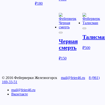
₽
180
Талисма
Черная
смерть
₽
500
₽
150
© 2016 Фейерверки Железногорск
mail@feier46.ru
8 (961)
169-33-51
mail@feier46.ru
Вконтакте