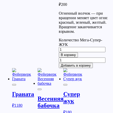
₽
200
Огненный волчок — при
вращении меняет цвет огня:
красный, зеленый, желтый.
Вращение заканчивается
взрывом.
Количество Мега-Супер-
ЖУК
В корзину
Добавить в корзину
Граната
Супер
Весенняя
жук
бабочка
₽
1180
₽
180