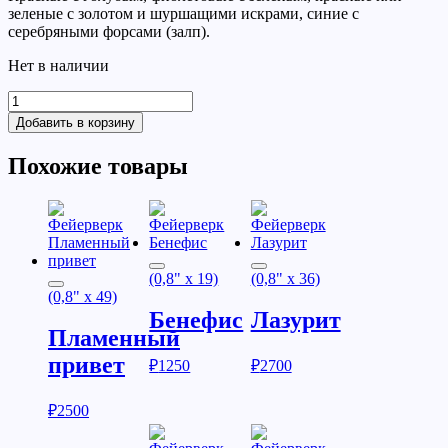
зеленые с золотом и шуршащими искрами, синие с
серебряными форсами (залп).
Нет в наличии
Добавить в корзину
Похожие товары
(0,8" x 19)
(0,8" x 36)
(0,8" x 49)
Бенефис
Лазурит
Пламенный
привет
₽
1250
₽
2700
₽
2500