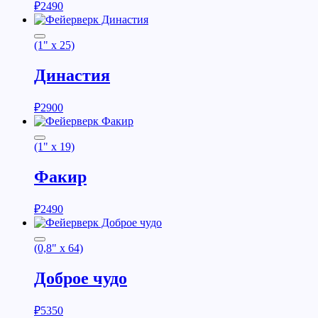
₽
2490
(1" x 25)
Династия
₽
2900
(1" x 19)
Факир
₽
2490
(0,8" x 64)
Доброе чудо
₽
5350