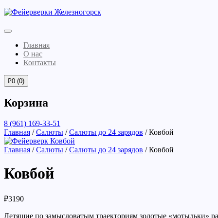
Главная
О нас
Контакты
₽
0
(0)
Корзина
8 (961) 169-33-51
Главная
/
Салюты
/
Салюты до 24 зарядов
/ Ковбой
Главная
/
Салюты
/
Салюты до 24 зарядов
/ Ковбой
Ковбой
₽
3190
Летящие по замысловатым траекториям золотые «мотыльки» раз