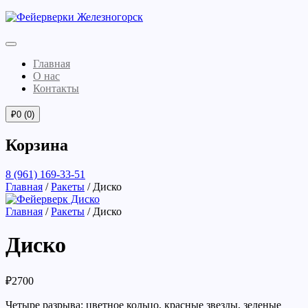
Главная
О нас
Контакты
₽
0
(0)
Корзина
8 (961) 169-33-51
Главная
/
Ракеты
/ Диско
Главная
/
Ракеты
/ Диско
Диско
₽
2700
Четыре разрыва: цветное кольцо, красные звезды, зеленые