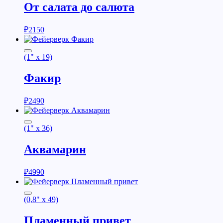
От салата до салюта
₽
2150
(1" x 19)
Факир
₽
2490
(1" x 36)
Аквамарин
₽
4990
(0,8" x 49)
Пламенный привет