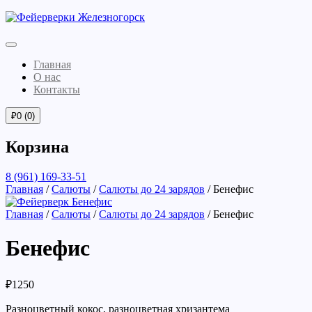
Главная
О нас
Контакты
₽
0
(0)
Корзина
8 (961) 169-33-51
Главная
/
Салюты
/
Салюты до 24 зарядов
/ Бенефис
Главная
/
Салюты
/
Салюты до 24 зарядов
/ Бенефис
Бенефис
₽
1250
Разноцветный кокос, разноцветная хризантема